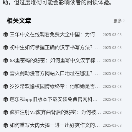
助，但过度堆砌可能会影响读者的阅读体验。
相关文章
更多
三年中文在线观看免费大全中国：为何如此受欢迎？有哪些精彩内容？
2025-03-08
初中生如何掌握正确的汉字书写方法？这些疑问你需要了解！
2025-03-08
68重密码的秘密：如何重写中文汉字标题并带有疑问？
2025-03-08
雷火剑动漫官方网站入口地址在哪里？如何找到并浏览最新动漫作品？
2025-03-08
岁岁常欢愉校园情缘终章：他和她是否能再度欢愉？
2025-03-08
芭乐视app旧版本下载安装免费官网科普，为何还能受到用户青睐？
2025-03-08
疯狂注射V2废弃曲背后的秘密：为何被废弃？中文汉字的魅力何在？
2025-03-08
如何重写大肉大捧一进一出好爽作文的标题？追求符合用户搜索需求的疑问式长标题
2025-03-08