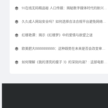
91在线无码精品秘 人口传媒：揭秘数字媒体时代的新兴力量与市场趋势
久久成人网站安全吗？如何选择合法合规平台避免网络风险？
红楼艳谭：揭示《红楼梦》中的爱情与欲望之谜
欧美肥大BBBBBBBBB：这种趋势在未来是否会改变审美标准？
如何理解《我的漂亮的瘦子 3》的深刻内涵？: 这部电影究竟传递了什么情感信息？