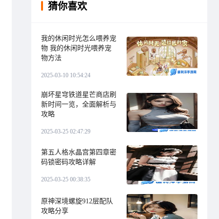
猜你喜欢
我的休闲时光怎么喂养宠
物 我的休闲时光喂养宠
物方法
2025-03-10 10:54:24
崩坏星穹铁道星芒商店刷
新时间一览，全面解析与
攻略
2025-03-25 02:47:29
第五人格水晶宫第四章密
码锁密码攻略详解
2025-03-25 00:38:35
原神深境螺旋912层配队
攻略分享