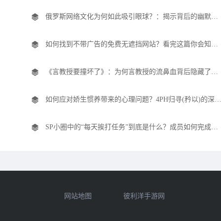
俄罗斯网络文化为何如此吸引眼球？：揭示背后的幽默与社交现象
如何找到不带广告的免费无遮挡网站？看完这篇你会知道如何选择！
《言教授要撞坏了》：为何言教授的流鼻血背后隐藏了如此多的深意？
如何应对娇生惯养带来的心理问题？4PH归寻(矜以)的深层
SP小圈中的“每天挨打任务”到底是什么？成员如何完成挑战提升影响力？
网站地图
彼利洋手游网