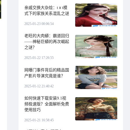
亲戚交换大杂烩：tⅹt模
式下的家族关系混乱之谜
2025-01-23 00:06:54
老旺的大肉蟒：霸道回归
——神秘巨蟒的再次崛起
之谜？
2025-01-22 17:26:55
网曝门事件背后的精品国
产影片导演究竟是谁？
2025-01-12 21:40:42
如何快速下载安装9.1视
频极速版？全面解析免费
使用技巧
2025-01-21 16:58:45