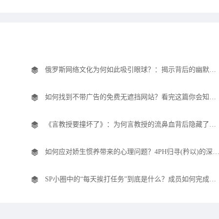
俄罗斯网络文化为何如此吸引眼球？：揭示背后的幽默与社交现象
如何找到不带广告的免费无遮挡网站？看完这篇你会知道如何选择！
《言教授要撞坏了》：为何言教授的流鼻血背后隐藏了如此多的深意？
如何应对娇生惯养带来的心理问题？4PH归寻(矜以)的深层
SP小圈中的“每天挨打任务”到底是什么？成员如何完成挑战提升影响力？