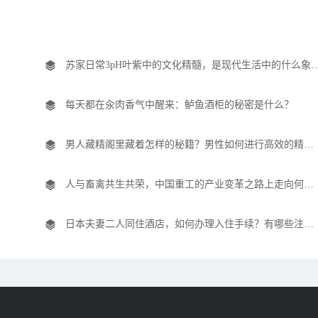
苏家日常3pH叶紫中的文化精髓，是现代生
每天都在汆肉香气中醒来：鲈鱼酒柜的秘密是什么？
男人藏精阁里藏着怎样的秘籍？男性如何进行高效的精华收藏与管理？
人与畜禽共生共荣，中国重工的产业变革之路上走向何方？
日本夫妻二人同住酒店，如何办理入住手续？有哪些注意事项？