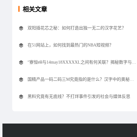
相关文章
双阳插花芯之秘：如何打造出独一无二的汉字花艺？
在51网站上，如何找到最热门的NBA短视频？
“寮恒ⅷ与14may18XXXXXL之间有何关联？揭秘数字与汉字的背后含义”
国精产品一码二码三M究竟指的是什么？汉字中的奥秘与深意
黑料究竟有无底线？不打烊事件引发的社会与媒体反思